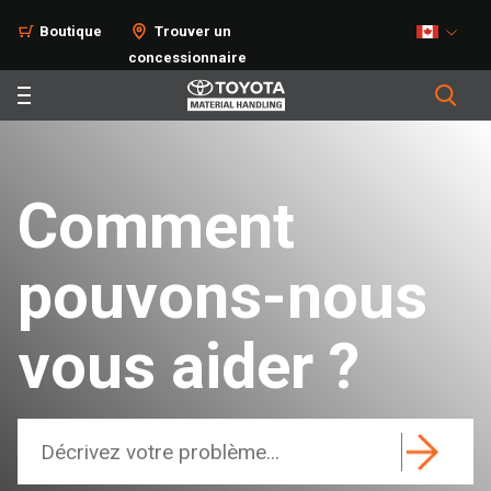
Boutique
Trouver un
concessionnaire
Comment
pouvons-nous
vous aider ?